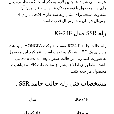
عرضه می شوند. همچنین لازم به ذکر است که تعداد ترمینال
های این محصول با توجه به تک فاز یا سه فاز بودن آن
متفاوت است. برای مثال رله سه فاز JG24-F دارای 4
ترمینال فرمان و 4 ترمینال قدرت است.
رله SSR مدل JG-24F
رله حالت جامد JG24-F توسط شرکت
HONGFA
تولید شده
و دارای یک LED نشانگر وضعیت است. عملکرد این محصول
به صورت کلید زنی در حالت صفر یا zero switching می
باشد. لطفا برای اطلاع بیشتر از مشخصات کالا به دیتاشیت
محصول مراجعه کنید.
مشخصات فنی رله حالت جامد SSR :
JG-24F
مدل
سه فاز
فاز کنترل