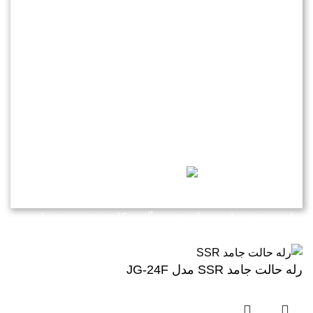
-------------------------------------------------------------
شرکت مهندسی کاوش نیرو
در سال 1382 فعالیت خود را در
زمینه برق و اتوماسیون به عنوان یک شرکت دانش بنیان مستقر
در شهرک علمی و تحقیقاتی اصفهان آغاز کرد
.
تمامی حقوق برای وبسایت فروشگاهی کاوش نیرو محفوظ می
باشد
رله حالت جامد SSR مدل JG-24F