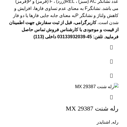
عدد نشانگر AC (سبز) ، REL(زرد) ، F (قرمز) و P(قرمز)
می باشد. نشانگرF به معنای عدم تساوی فازها، افزایش و
کاهش ولتاژ و نشانگر Pبه معنای جابه جایی فازها یا دو فاز
شدن است.
کاربرگرامی، قبل از ثبت سفارش جهت اطمینان
از قیمت و موجودی با کارشناس فروش تماس حاصل
فرمایید. تلفن: 45-03133932039 داخلی (113)
رله شنت MX 29387
رله
,
اشنایدر