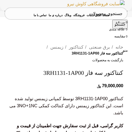
صفحه اصلی
خدمات
فروشگاه
وبلاگ
درباره ی ما
تماس با ما
0
مورد
0
﷼
جستجو
علاقه مندی
0
مقايسه
0
برای بزرگنمایی کلیک کنید
خانه
برق صنعتی
کنتاکتور
زیمنس
منو
کنتاکتور سه فاز 3RH1131-1AP00
بازگشت به محصولات
کنتاکتور سه فاز 3RH1131-1AP00
79,000,000
﷼
کنتاکتور 3RH1131-1AP00 توسط کمپانی زیمنس تولید شده
است. این کنتاکتور زیمنس دارای کنتاکت کمکی 3NO+1NC می
باشد.
کاربر گرامی، قبل از ثبت سفارش جهت اطمینان از قیمت و