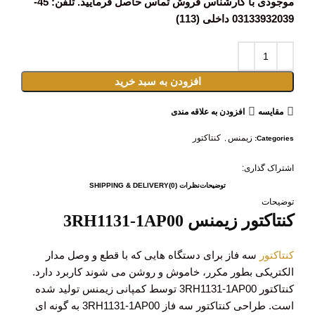
موجودی با کارشناس فروش تماس حاصل فرمایید. تلفن: 45-
03133932039 داخلی (113)
افزودن به سبد خرید
مقايسه
افزودن به علاقه مندی
زیمنس
کنتاکتور
,
Categories:
اشتراک گذاری:
توضیحات
نظرات (0)
SHIPPING & DELIVERY
توضیحات
کنتاکتور زیمنس 3RH1131-1AP00
کنتاکتور
سه فاز برای دستگاه هایی که با قطع و وصل مدار
الکتریکی بطور مکرر، خاموش و روشن می شوند کاربرد دارد.
کنتاکتور 3RH1131-1AP00 توسط کمپانی زیمنس تولید شده
است. طراحی کنتاکتور سه فاز 3RH1131-1AP00 به گونه ای