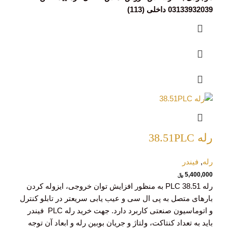
03133932039 داخلی (113)
رله 38.51PLC
رله
,
فیندر
5,400,000
﷼
رله PLC 38.51 به منظور افزایش توان خروجی، ایزوله کردن
بارهای متصل به پی ال سی و عیب یابی سریعتر در تابلو کنترل
و اتوماسیون صنعتی کاربرد دارد. جهت خرید رله PLC فیندر
باید به تعداد کنتاکت، ولتاژ و جریان بوبین رله و ابعاد آن توجه