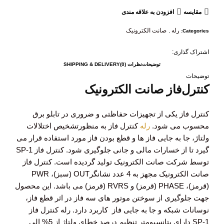
مقايسه
افزودن به علاقه مندی
رله
صانت الکترونیک
,
Categories:
اشتراک گذاری:
توضیحات
نظرات (0)
SHIPPING & DELIVERY
توضیحات
کنترل‌فاز صانت الکترونیک
کنترل فاز یکی از تجهیزات حفاظتی و ضروری در تابلو برق
محسوب می شود.
رله
کنترل فاز به منظورتشخیص اختلالات
ولتاژ، جا به جایی فاز ها و قطع بودن فاز مورد استفاده قرار می
گیرد تا از خسارات مالی و جانی جلوگیری شود. کنترل فاز SP-1
توسط شرکت صانت الکترونیک تولید گردیده است. کنترل فاز
صانت الکترونیک مجهز به 4 عدد نشانگرOUT (سبز)، PWR
(قرمز)، PHASE (قرمز) و RVRS (قرمز) می باشد. این محصول
جهت جلوگیری از سوختن موتور های سه فاز در اثر قطع فاز،
نوسانات شبکه و جا به جایی فاز کاربرد دارد. رله کنترل فاز
SP-1 دارای پتانسیومتر تنظیم درصد خطای ولتاژ از 5% الی