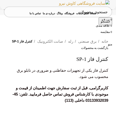
صفحه اصلی
خدمات
فروشگاه
وبلاگ
درباره ی ما
تماس با ما
0
مورد
0
﷼
جستجو
علاقه مندی
0
مقايسه
0
برای بزرگنمایی کلیک کنید
خانه
برق صنعتی
رله
صانت الکترونیک
کنترل فاز SP-1
منو
بازگشت به محصولات
کنترل فاز SP-1
کنترل فاز یکی از تجهیزات حفاظتی و ضروری در تابلو برق
محسوب می شود.
کاربرگرامی، قبل از ثبت سفارش جهت اطمینان از قیمت و
موجودی با کارشناس فروش تماس حاصل فرمایید. تلفن: 45-
03133932039 داخلی (113)