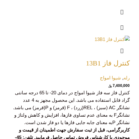
کنترل فاز 13B1
رله
,
شیوا امواج
7,400,000
﷼
کنترل فاز سه فاز شیوا امواج در دمای 20- تا 65 درجه سانتی
گراد قابل استفاده می باشد. این محصول مجهز به 4 عدد
نشانگر AC (سبز) ، REL(زرد) ، F (قرمز) و P(قرمز) می باشد.
نشانگرF به معنای عدم تساوی فازها، افزایش و کاهش ولتاژ و
نشانگر Pبه معنای جابه جایی فازها یا دو فاز شدن است.
کاربرگرامی، قبل از ثبت سفارش جهت اطمینان از قیمت و
موجودی با کارشناس فروش تماس حاصل فرمایید. تلفن: 45-