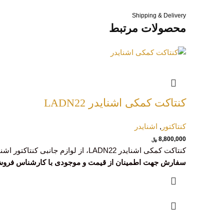
Shipping & Delivery
محصولات مرتبط
کنتاکت کمکی اشنایدر LADN22
کنتاکتور
,
اشنایدر
8,800,000
﷼
کنتاکت کمکی اشنایدر LADN22، از لوازم جانبی کنتاکتور اشنایدر به شمار می آید. این کنتاکت کمکی سازگار با کنتاکتورسری Tesys D LC1D و Tesys D LC1F می باشد.
سفارش جهت اطمینان از قیمت و موجودی با کارشناس فروش تماس حاصل فرمایید