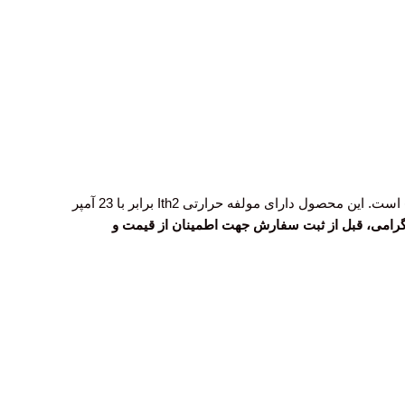
کنتاکتور رادکنار CN10 دارای ولتاژکاری 250 ولت و توان 2.5 کیلو وات می باشد. یکی از مشخصه های مهم کنتاکتور، مولفه حرارتی (Ith) است. این محصول دارای مولفه حرارتی Ith2 برابر با 23 آمپر
گرامی، قبل از ثبت سفارش جهت اطمینان از قیمت و