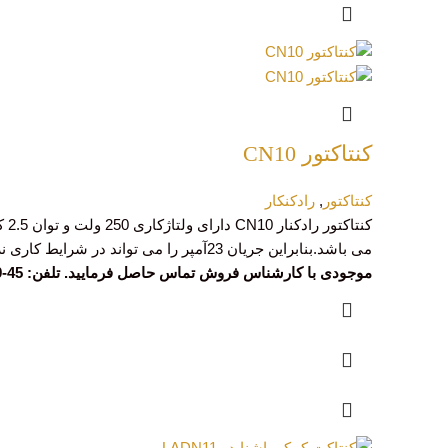
کنتاکتور CN10
کنتاکتور
,
رادکنکار
می باشد.بنابراین جریان 23آمپر را می تواند در شرایط کاری نرمال در زمانی نامحدود بدون آسیب به تیغه های کنتاکتور عبوردهد.
موجودی با کارشناس فروش تماس حاصل فرمایید. تلفن: 45-03133932039 داخلی (113)