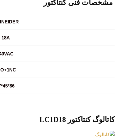
مشخصات فنی کنتاکتور
HNEIDER
18A
40VAC
NO+1NC
7
*
45
*
86
کاتالوگ کنتاکتور LC1D18