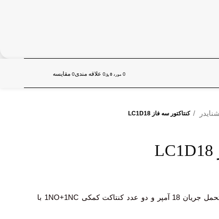
علاقه مندی
مقايسه
0
0
0
مورد
0
﷼
شنایدر
کنتاکتور سه فاز LC1D18
L
کنتاکتور اشنایدر LC1D18 دارای تحمل جریان 18 آمپر و دو عدد کنتاکت کمکی 1NO+1NC با