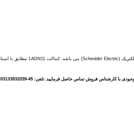
اس فروش تماس حاصل فرمایید. تلفن: 45-03133932039 داخلی (113)