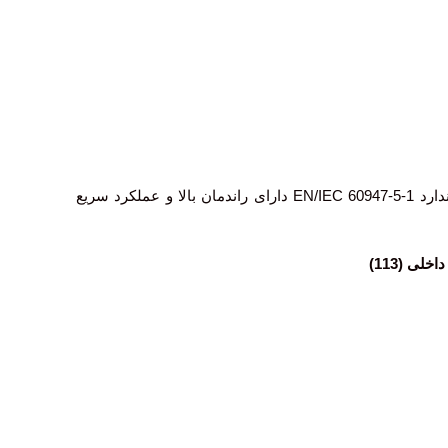
کنتاکت کمکی LADN11 محصولی کاربردی از برند اشنایدر الکتریک (Schenider Electric) می باشد. کنتاکت LADN11 مطابق با استاندارد EN/IEC 60947-5-1 دارای راندمان بالا و عملکرد سریع