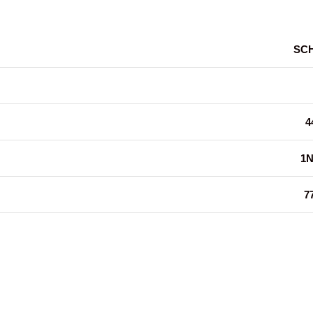
SC
4
1
7