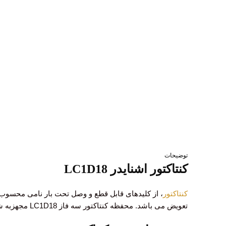
توضیحات
کنتاکتور اشنایدر LC1D18
کنتاکتور
، از کلیدهای قابل قطع و وصل تحت بار نامی محسوب م
تعویض می باشد. محفظه کنتاکتور سه فاز LC1D18 مجهزبه شیار جهت نصب بر روی ریل می باشد. کلاس اضافه ولتاژ کنتاکتور اشنایدر سه فاز LC1D18، تیپ III می باشد.