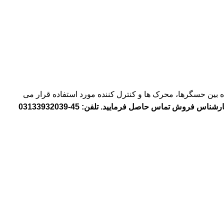
روفی باس به منظور انتقال داده بین حسگرها، محرک ها و کنترل کننده مورد استفاده قرار می
کاربرگرامی، قبل از ثبت سفارش جهت اطمینان از قیمت و موجودی با کارشناس فروش تماس حاصل فرمایید. تلفن: 45-03133932039