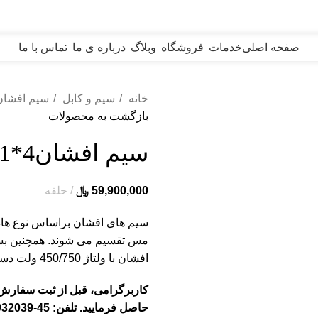
صفحه اصلی
خدمات
فروشگاه
وبلاگ
درباره ی ما
تماس با ما
خانه
سیم و کابل
سیم افشا
بازگشت به محصولات
سیم افشان4*1ستاره یزد-زرد
59,900,000
﷼
حلقه
سیم های افشان براساس نوع هاد
افشان با ولتاژ 450/750 ولت دسته بندی می شوند.
کاربرگرامی، قبل از ثبت سفار
حاصل فرمایید. تلفن: 45-03133932039 داخلی (113)