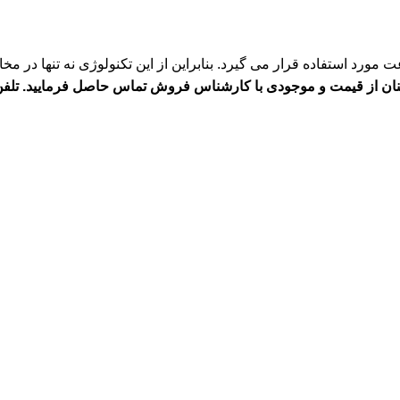
ت مورد استفاده قرار می گیرد. بنابراین از این تکنولوژی نه تنها در م
 و موجودی با کارشناس فروش تماس حاصل فرمایید. تلفن: 45-03133932039 داخلی (13