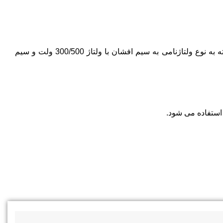
سیم های افشان براساس نوع هادی به سه دسته مسی، آلومینیومی و مغزی آلومینیومی با روکش مس تقسیم می شوند. همچنین بسته به نوع ولتاژنامی به سیم افشان با ولتاژ 300/500 ولت و سیم
استفاده می شود.