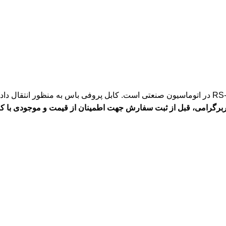
پروفی باس به عنوان یک پروتکل ارتباطی براساس تکنولوژی RS-485 در اتوماسیون صنعتی است. کابل پ