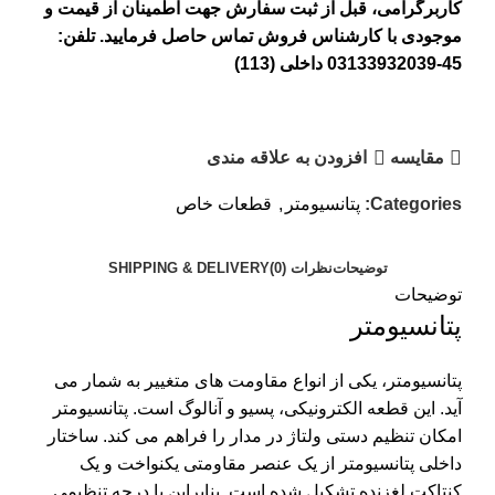
کاربرگرامی، قبل از ثبت سفارش جهت اطمینان از قیمت و
موجودی با کارشناس فروش تماس حاصل فرمایید. تلفن:
45-03133932039 داخلی (113)
مقايسه
افزودن به علاقه مندی
Categories:
پتانسیومتر
,
قطعات خاص
توضیحات
نظرات (0)
SHIPPING & DELIVERY
توضیحات
پتانسیومتر
پتانسیومتر
، یکی از انواع مقاومت های متغییر به شمار می
آید. این قطعه الکترونیکی، پسیو و آنالوگ است. پتانسیومتر
امکان تنظیم دستی ولتاژ در مدار را فراهم می کند. ساختار
داخلی پتانسیومتر از یک عنصر مقاومتی یکنواخت و یک
کنتاکت لغزنده تشکیل شده است. بنابراین با درجه‌ تنظیمی