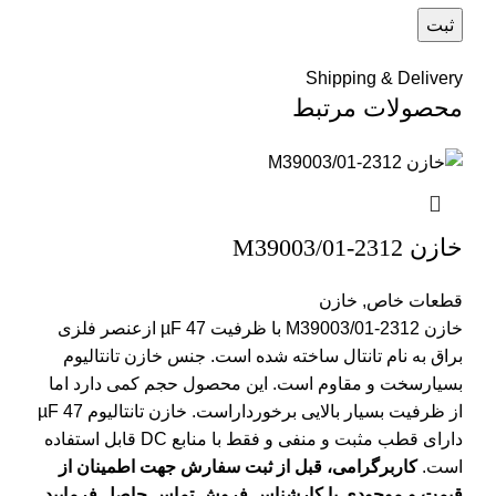
Shipping & Delivery
محصولات مرتبط
خازن M39003/01-2312
قطعات خاص
,
خازن
خازن M39003/01-2312 با ظرفیت µF 47 ازعنصر فلزی
براق به نام تانتال ساخته شده است. جنس خازن تانتالیوم
بسیارسخت و مقاوم است. این محصول حجم کمی دارد اما
از ظرفیت بسیار بالایی برخورداراست. خازن­‌ تانتالیوم µF 47
دارای قطب مثبت و منفی و فقط با منابع DC قابل استفاده
است.
کاربرگرامی، قبل از ثبت سفارش جهت اطمینان از
قیمت و موجودی با کارشناس فروش تماس حاصل فرمایید.