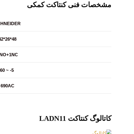
مشخصات فنی کنتاکت کمکی
HNEIDER
48*26*42
NO+1NC
60
~
5-
690
AC
کاتالوگ کنتاکت LADN11