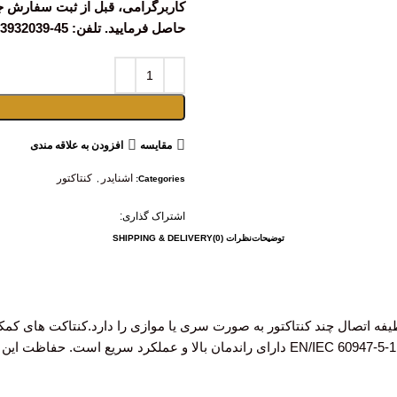
کاربرگرامی، قبل از ثبت سفارش 
حاصل فرمایید. تلفن: 45-03133932039 داخلی (113)
مقايسه
افزودن به علاقه مندی
اشنایدر
کنتاکتور
,
Categories:
اشتراک گذاری:
توضیحات
نظرات (0)
SHIPPING & DELIVERY
فه اتصال چند کنتاکتور به صورت سری یا موازی را دارد.کنتاکت های کم