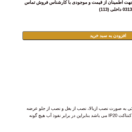
جهت اطمینان از قیمت و موجودی با کارشناس فروش تماس
افزودن به سبد خرید
کی به صورت نصب ازبالا، نصب از بغل و نصب از جلو عرضه
میگردد. کنتاکت کمکی اشنایدر LADN11 مطابق با استاندارد EN/IEC 60947-5-1 دارای راندمان بالا و عملکرد سریع است. حفاظت این کنتاکت IP20 می باشد بنابراین در برابر نفوذ آب هیچ گونه