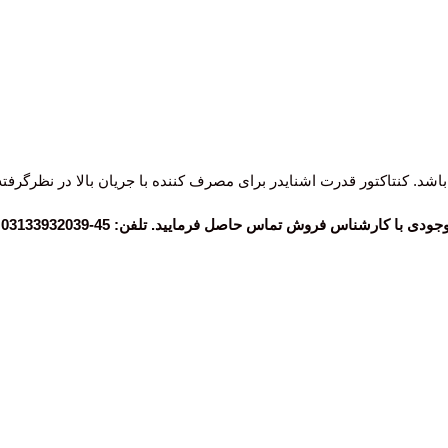
اس فروش تماس حاصل فرمایید. تلفن: 45-03133932039 داخلی (113)