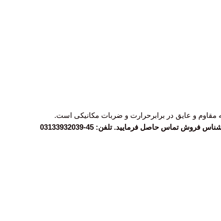
فاظت و کنترل از راه دور موتور های سه فازاستفاده می شود. کنتاکتور CN 16 11 دارای محفظه مقاوم و عایق در برابرحرارت و ضربات مکانیکی است.
کاربرگرامی، قبل از ثبت سفارش جهت اطمینان از قیمت و موجودی با کارشناس فروش تماس حاصل فرمایید. تلفن: 45-03133932039