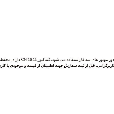
کنتاکتورهای سری CNN معمولا برای ح