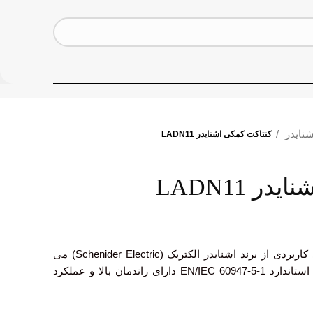
شنایدر
کنتاکت کمکی اشنایدر LADN11
ر LADN11
کنتاکت کمکی LADN11 محصولی کاربردی از برند اشنایدر الکتریک (Schenider Electric) می
باشد. کنتاکت LADN11 مطابق با استاندارد EN/IEC 60947-5-1 دارای راندمان بالا و عملکرد