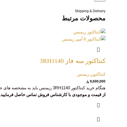
Shipping & Delivery
محصولات مرتبط
کنتاکتور سه فاز 3RH1140
کنتاکتور
,
زیمنس
9,600,000
﷼
هنگام خرید کنتاکتور 3RH1140 زیمنس باید به مشخصه های جریان و ولتاژ کنتاکت های آن نیز توجه کرد تا توانایی تحمل بار مورد نظر را داشته باشد.
از قیمت و موجودی با کارشناس فروش تماس حاصل فرمایید. تلفن: 45-03133932039 داخ